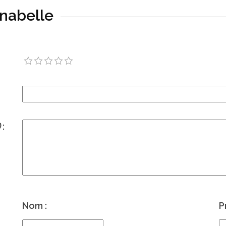
nnabelle
)
:
Nom :
P