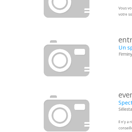
Vous vou
votre so
ent
Un s
Firminy
eve
Spect
Sélesta
Il n'y a
conseil