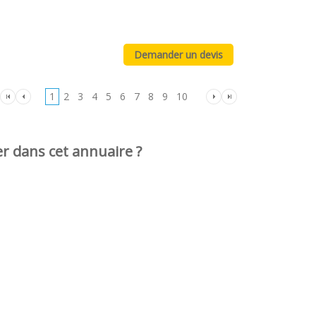
1
2
3
4
5
6
7
8
9
10
er dans cet annuaire ?