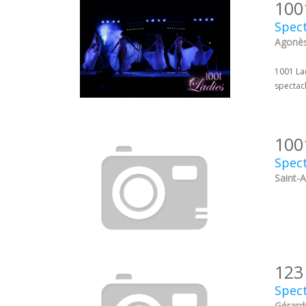
100
Spect
Agonès 
1001 La
spectacl
100
Spect
Saint-A
123
Spect
Gérard