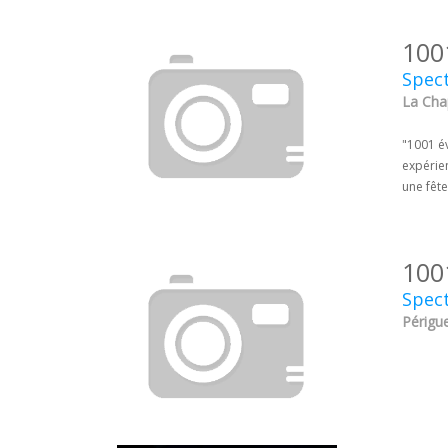
100
Spec
La Chap
"1001 é
expérie
une fêt
100
Spect
Périgu