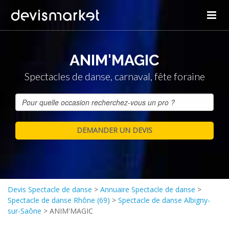
ANIM'MAGIC
Spectacles de danse, carnaval, fête foraine
Devis Spectacle de danse
>
Annuaire Spectacle de danse
>
Spectacle de danse Rhône (69)
>
Spectacle de danse Albigny-
sur-Saône
>
ANIM'MAGIC