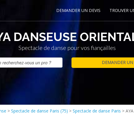
DEMANDER UN DEVIS
TROUVER U
YA DANSEUSE ORIENTA
Spectacle de danse pour vos fiançailles
anse
>
Spectacle de danse Paris (75)
>
Spectacle de danse Paris
>
AYA