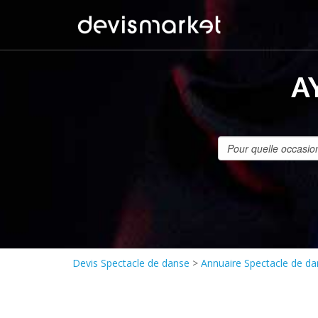
A
Devis Spectacle de danse
>
Annuaire Spectacle de d