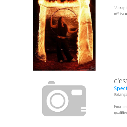
"Attrap'
offrira
c'es
Spect
Brianç
Pour an
qualifié