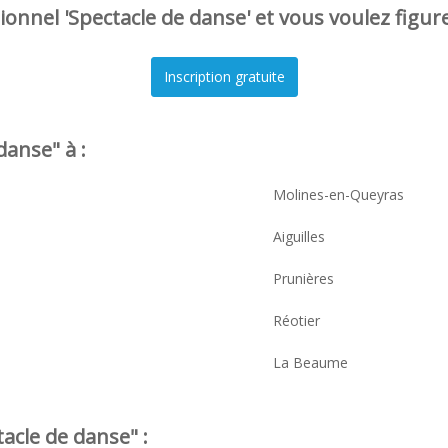
onnel 'Spectacle de danse' et vous voulez figur
anse" à :
Molines-en-Queyras
Aiguilles
Prunières
Réotier
La Beaume
acle de danse" :