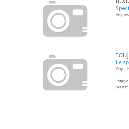
lux
Spec
Veynes
touj
Le sp
Gap - 
Pour vos
prestati