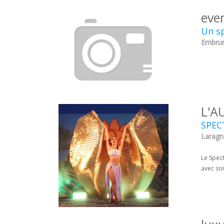
eve
Un sp
Embrun
L'A
SPEC
Laragn
Le Spect
avec so