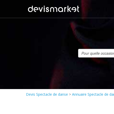
Devis Spectacle de danse
>
Annuaire Spectacle de d