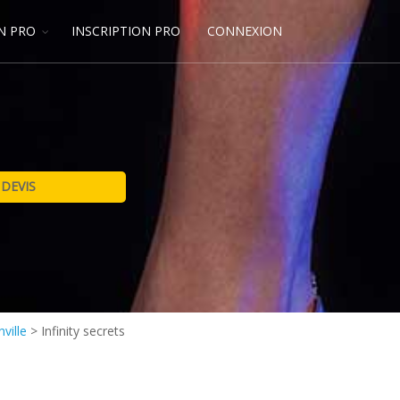
N PRO
INSCRIPTION PRO
CONNEXION
ville
>
Infinity secrets