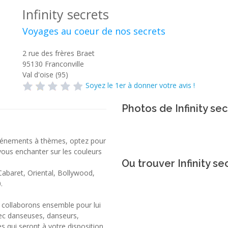
Infinity secrets
Voyages au coeur de nos secrets
2 rue des frères Braet
95130
Franconville
Val d'oise (95)
Soyez le 1er à donner votre avis !
Photos de Infinity se
vénements à thèmes, optez pour
 vous enchanter sur les couleurs
Ou trouver Infinity se
 Cabaret, Oriental, Bollywood,
.
 collaborons ensemble pour lui
ec danseuses, danseurs,
s qui seront à votre disposition