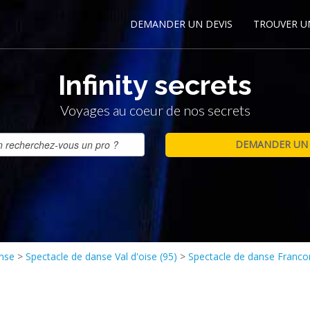
DEMANDER UN DEVIS
TROUVER U
Infinity secrets
Voyages au coeur de nos secrets
anse
>
Spectacle de danse Val d'oise (95)
>
Spectacle de danse Francon