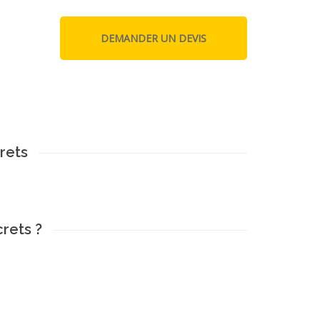
crets
crets ?