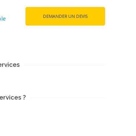
ble
ervices
ervices ?