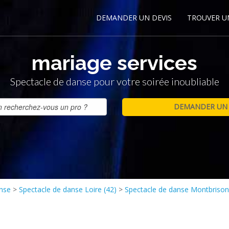
DEMANDER UN DEVIS
TROUVER U
mariage services
Spectacle de danse pour votre soirée inoubliable
anse
>
Spectacle de danse Loire (42)
>
Spectacle de danse Montbriso