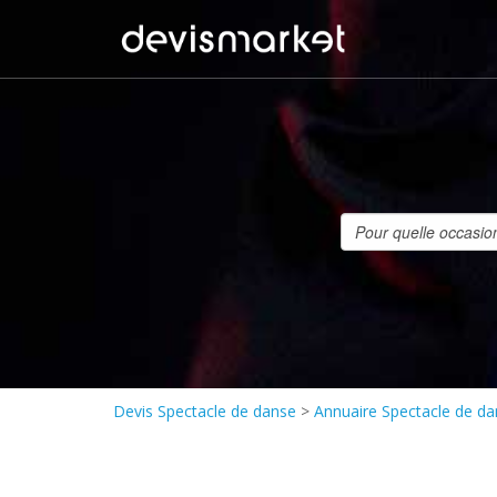
Devis Spectacle de danse
>
Annuaire Spectacle de d