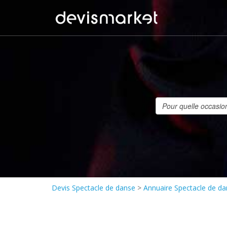
Devis Spectacle de danse
>
Annuaire Spectacle de d