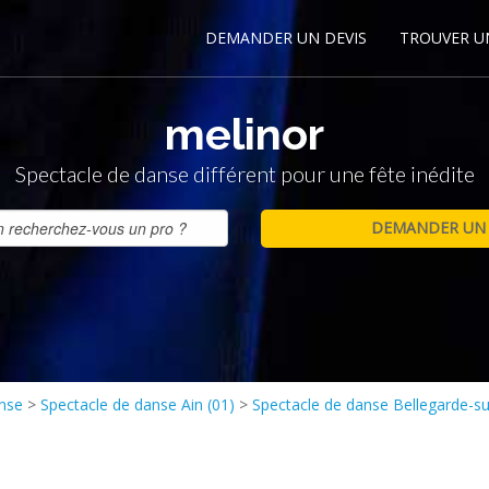
DEMANDER UN DEVIS
TROUVER U
melinor
Spectacle de danse différent pour une fête inédite
anse
>
Spectacle de danse Ain (01)
>
Spectacle de danse Bellegarde-su