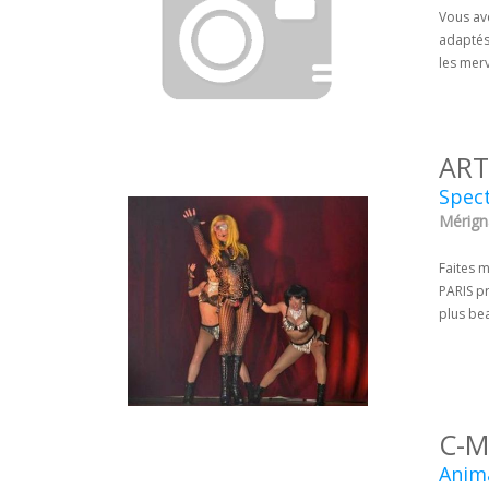
Vous av
adaptés
les merv
ART
Spect
Mérign
Faites m
PARIS p
plus bea
C-M
Anima