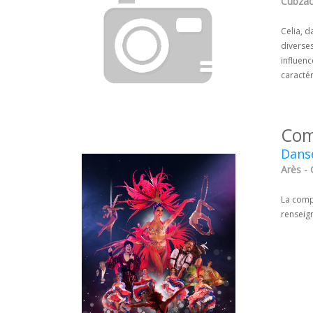
Cubzac
Celia, 
diverses
influenc
caractér
Com
Danse
Arès - 
La comp
renseig