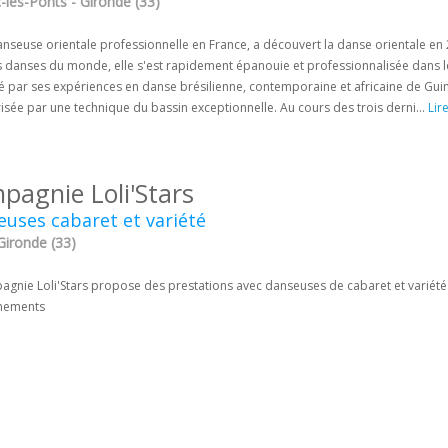
-les-Ponts - Gironde (33)
danseuse orientale professionnelle en France, a découvert la danse orientale 
 danses du monde, elle s'est rapidement épanouie et professionnalisée dans le
é par ses expériences en danse brésilienne, contemporaine et africaine de Guiné
isée par une technique du bassin exceptionnelle. Au cours des trois derni...
Lire
pagnie Loli'Stars
uses cabaret et variété
Gironde (33)
agnie Loli'Stars propose des prestations avec danseuses de cabaret et variété.
nements