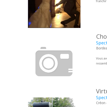
franchir
Cho
Spect
Bordea
Vous av
ressemb
Vir
Spect
Créon 