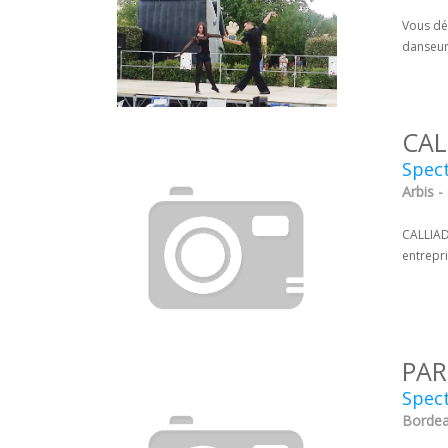
Vous dé
danseur
CAL
Spect
Arbis -
CALLIAD
entrepri
PAR
Spect
Bordea