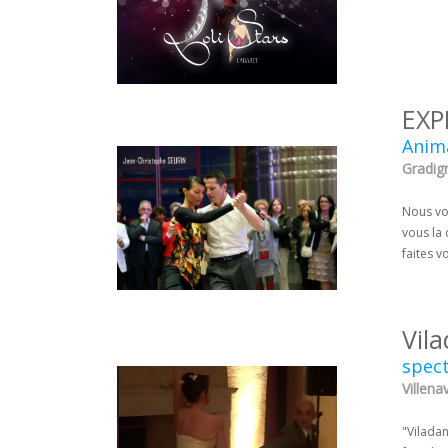
EXP
Anim
Gradig
Nous vo
vous la
faites v
Vil
spect
Villena
"Vilada