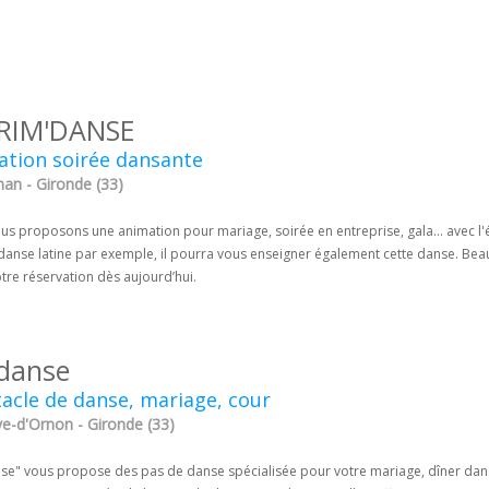
RIM'DANSE
ation soirée dansante
nan - Gironde (33)
us proposons une animation pour mariage, soirée en entreprise, gala... avec 
 danse latine par exemple, il pourra vous enseigner également cette danse. B
otre réservation dès aujourd’hui.
adanse
acle de danse, mariage, cour
ve-d'Ornon - Gironde (33)
nse" vous propose des pas de danse spécialisée pour votre mariage, dîner dansa