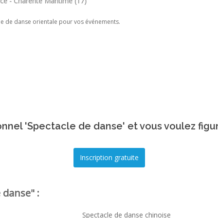
ice - Charente Maritime (17)
le de danse orientale pour vos événements.
nnel 'Spectacle de danse' et vous voulez figu
 danse" :
Spectacle de danse chinoise