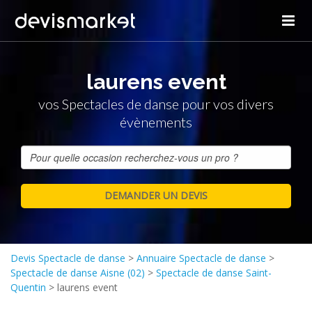
laurens event
vos Spectacles de danse pour vos divers
évènements
Devis Spectacle de danse
>
Annuaire Spectacle de danse
>
Spectacle de danse Aisne (02)
>
Spectacle de danse Saint-
Quentin
>
laurens event